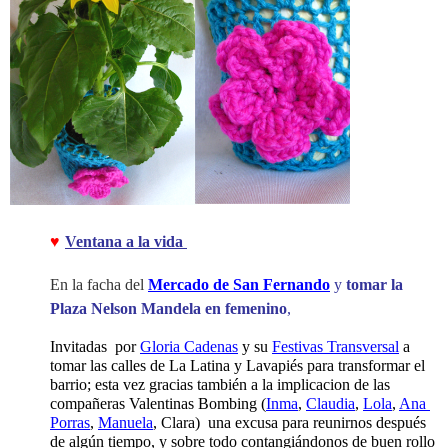
♥
Ventana a la vida 
En la facha del 
Mercado de San Fernando
 y 
tomar la 
Plaza Nelson Mandela en femenino
,
Invitadas  por 
Gloria Cadenas
 y su 
Festivas Transversal
 a 
tomar las calles de La Latina y Lavapiés para transformar el 
barrio; esta vez gracias también a la implicacion de las 
compañeras Valentinas Bombing (
Inma
, 
Claudia
, 
Lola
, 
Ana 
Porras
, 
Manuela
, Clara)  una excusa para reunirnos después 
de algún tiempo, y sobre todo contangiándonos de buen rollo 