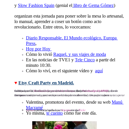
y 
Slow Fashion Spain
 (genial el
 libro de Gema Gómez
) 
organizan esta jornada para poner sobre la mesa lo artesanal, 
lo manual, aprender a coser un botón como acto 
revolucionario. Entre otros, lo vocecamos:
Diario Responsable, 
El Mundo ecológico, 
Europa 
Press
, 
Hoy por Hoy 
Cómo lo vivió 
Raquel, y sus viajes de moda
En las noticias de TVE1 y 
Tele Cinco
 a partir del 
minuto 10:30.
Cómo lo viví, en el siguiente vídeo y  
aquí
♥ 
Etsy Craft Party en Madrid.
Celebrada en la
), donde trabajan
por los derechos de las personas con discapacidad intelectual y su participación en nuestra sociedad, diseñando apoyos donde encuentran barreras.
Fundación Carmen Pardo Valcarce
, (hoy
Fundación ALAPAR
De nuevo una jornada para recuperar los espacios abiertos, compartir saberes, recuperar antiguas tradiciones y costumbres vestidas de modernidad. Un espacio para ser, «sernos».
Valentina, promotora del evento, desde su web 
Manú 
Macramé
Bichus
Fotos de este día hechas por
, vecina cargada de arte y creatividad.
Xianna
en su
Flickr
Yo misma, 
te cuento
 cómo fue este día.